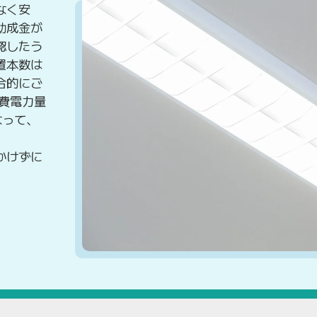
なく安
助成金が
認したう
置本数は
合的にご
費電力量
なって、
かけずに